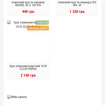
Алмазний круг по кераміці
Алмазний круг по мармуру 350
Rim(RS) JK ∅ 180-230
Rim JK
440 грн.
1 320 грн.
Новинка
Рекомендуємо!
Круг алмазний вiдрiзний 1A1R
22,23H Perfect
2 160 грн.