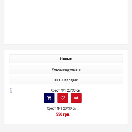
Новые
Рекомендуемые
Хиты продаж
 №1 20/30 см...
Респіратор напівмаск
550 грн.
630 грн