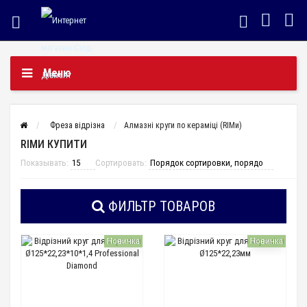
Меню
Фреза відрізна
Алмазні круги по кераміці (RIMи)
RIMИ КУПИТИ
Показывать:
Сортировать:
ФИЛЬТР ТОВАРОВ
Новинка
Новинка