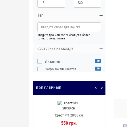
Тег
Введите два или более слов для более
точного результата
Состояние на складе
10
В наличии
10
Скоро заканчивается
<
>
ПОПУЛЯРНЫЕ
Хрест №1 20/30 см
Хрест №2 20/30 см
550 грн.
750 грн.