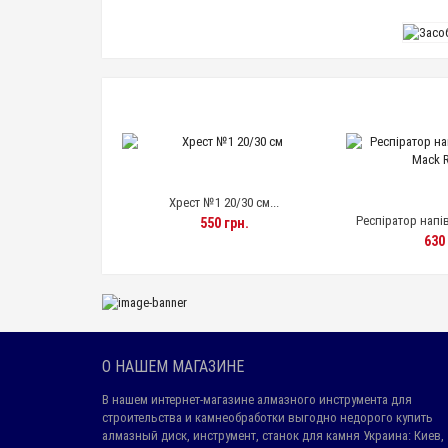
1 20/30 см...
Хрест №
Респіратор напівмаска Антоніо ...
50 грн.
7
630 грн.
О НАШЕМ МАГАЗИНЕ
В нашем интернет-магазине алмазного инструмента для
строительства и камнеобработки выгодно недорого купить
алмазный диск, инструмент, станок для камня Украина: Киев,