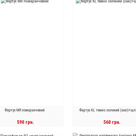
Фартух MR помаранчевий
Фартух КL темно зелений (хакі)+ш
590 грн.
560 грн.
Трапеція ELITE BUFF чор
В КОРЗИНУ
В КОРЗИНУ