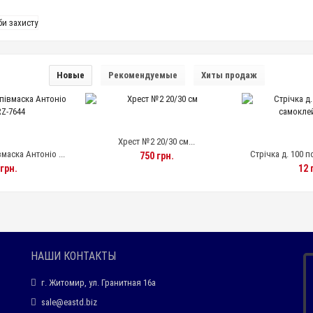
Новые
Рекомендуемые
Хиты продаж
2 20/30 см...
Стрічка д. 100 порізана самокл...
Гнучкий полір
50 грн.
12 грн.
1
НАШИ КОНТАКТЫ
г. Житомир, ул. Гранитная 16а
sale@eastd.biz