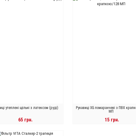
иці утеплені щільні з латексом (руді)
Рукавиці ХБ помаранчеві з ПВХ крап
МП
65 грн.
15 грн.
В КОРЗИНУ
В КОРЗИНУ