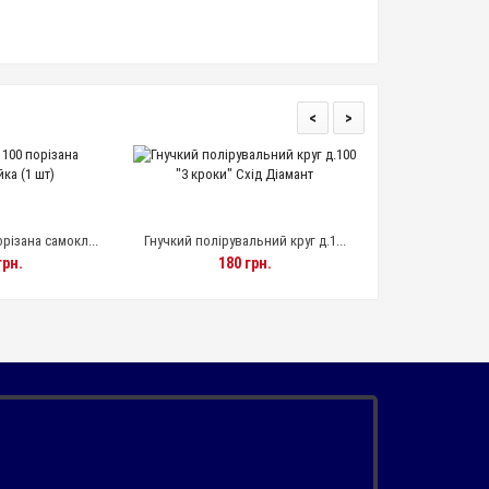
<
>
Трапеція EL
увальний круг д.1...
Гнучкий полірувальний круг 100...
5
80 грн.
375 грн.