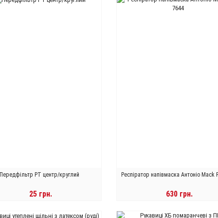
570 грн.
Гнучкий полірувальний круг д.100 "3
кроки" Схід Діамант
180 грн.
Матриця д. 100 кріплення М14
тверда
120 грн.
Гнучкий полірувальний круг 100/BUFF
чорний SEND
375 грн.
Передфільтр PT центр/круглий
Респіратор напівмаска Антоніо Mack 
25 грн.
630 грн.
В КОРЗИНУ
В КОРЗИНУ