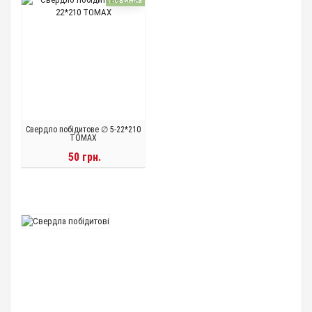
Свердло побідитове ∅ 5-22*210
TOMAX
50 грн.